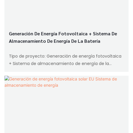
Generación De Energía Fotovoltaica + Sistema De
Almacenamiento De Energía De La Batería
Tipo de proyecto: Generación de energía fotovoltaica
+ Sistema de almacenamiento de energía de la
batería
Especificación del sistema de almacenamiento de
energía: 512V 100AH ​​- 51.2kWh
Inverter: Inverter de almacenamiento fotovoltaico
Deye 50kW
Introducción del proyecto: generación de energía solar
fotovoltaica fuera de la red + sistema de
almacenamiento de energía. Durante el día,
establezca la secuencia de la fuente de alimentación